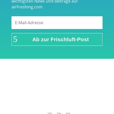
wichtigsten News und Beiträge auf
airFreshing.com
Ab zur Frischluft-Post
Links & Partner
Impressum
Über airFreshing.com
Datenschutzerklärung
Mediadaten
Cookie Einstellungen