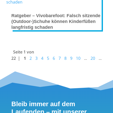
Ratgeber – Vivobarefoot: Falsch sitzende
(Outdoor-)Schuhe können Kinderfüßen
langfristig schaden
Seite 1 von
22
1
2
3
4
5
6
7
8
9
10
...
20
...
Bleib immer auf dem
Laufenden – mit unserer